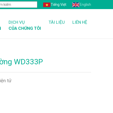
Tiếng Việt
English
DỊCH VỤ
TÀI LIỆU
LIÊN HỆ
N
CỦA CHÚNG TÔI
tường WD333P
iện tử