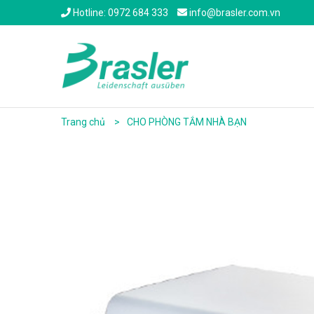
Hotline: 0972 684 333
info@brasler.com.vn
Trang chủ
CHO PHÒNG TẮM NHÀ BẠN