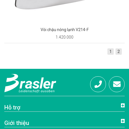
Vòi chậu nóng lạnh V214-F
1.420.000
1
2
Hotline:
info@brasl
Hỗ trợ
0972
Giới thiệu