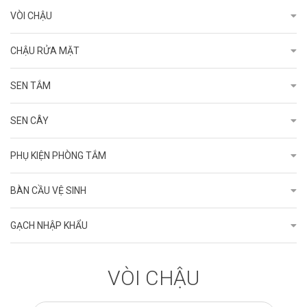
VÒI CHẬU
CHẬU RỬA MẶT
SEN TẮM
SEN CÂY
PHỤ KIỆN PHÒNG TẮM
BÀN CẦU VỆ SINH
GẠCH NHẬP KHẨU
VÒI CHẬU