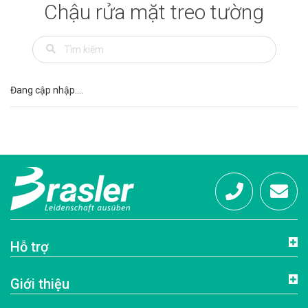
Chậu rửa mặt treo tường
Đang cập nhập....
Hotline:
info@brasl
Hỗ trợ
0972
Giới thiệu
684 333