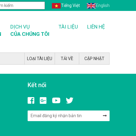
Tiếng Việt
English
DỊCH VỤ
TÀI LIỆU
LIÊN HỆ
N
CỦA CHÚNG TÔI
LOẠI TÀI LIỆU
TẢI VỀ
CẬP NHẬT
Kết nối