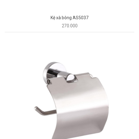
Kệ xà bông AS5037
270.000