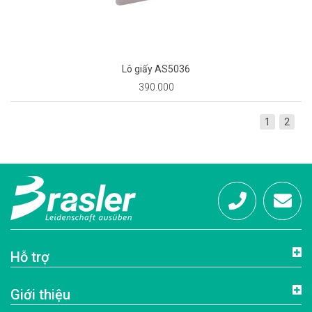
Lô giấy AS5036
390.000
1
2
Hotline:
info@brasl
Hỗ trợ
0972
Giới thiệu