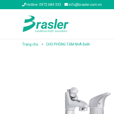
Hotline: 0972 684 333
info@brasler.com.vn
Trang chủ
CHO PHÒNG TẮM NHÀ BẠN