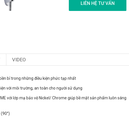
LIÊN HỆ TƯ VẤN
T
VIDEO
bền bỉ trong những điều kiện phức tạp nhất
iện với môi trường, an toàn cho người sử dụng
ME với lớp mạ bảo vệ Nickel/ Chrome giúp bề mặt sản phẩm luôn sáng
 (90°)