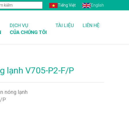
Tiếng Việt
English
DỊCH VỤ
TÀI LIỆU
LIÊN HỆ
N
CỦA CHÚNG TÔI
ng lạnh V705-P2-F/P
en nóng lạnh
F/P