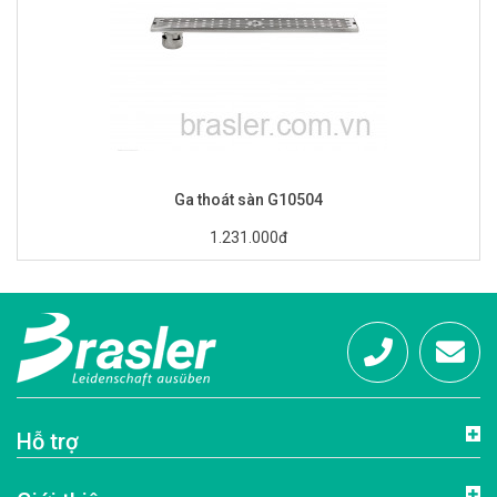
Ga thoát sàn G10504
1.231.000đ
Hotline:
info@brasl
Hỗ trợ
0972