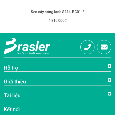
Sen cây nóng lạnh S214-BC01-F
4.810.000đ
Hotline:
info@brasl
Hỗ trợ
0972
Giới thiệu
684 333
Tài liệu
Kết nối