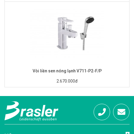
Vòi liền sen nóng lạnh V711-P2-F/P
2.670.000đ
Hotline:
info@brasl