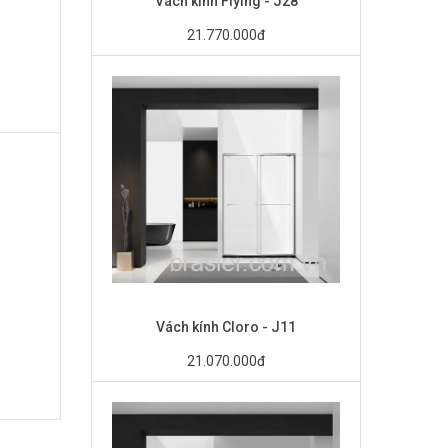
Vách kính Fiying - J28
21.770.000đ
Vách kính Cloro - J11
21.070.000đ