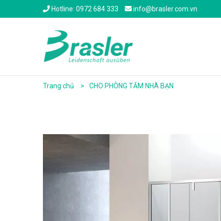
Hotline: 0972 684 333
info@brasler.com.vn
Trang chủ
CHO PHÒNG TẮM NHÀ BẠN