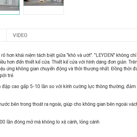
T
VIDEO
õ hơn khái niệm tách biệt giữa "khô và ướt". "LEYDEN" không chỉ 
u hơn đến thiết kế cửa. Thiết kế cửa với hình dáng đơn giản. Trê
iệu ứng không gian chuyển động và thời thượng nhất. Đồng thời đ
ới trẻ.
a đập cao gấp 5-10 lần so với kính cường lực thông thường; đảm
nước bên trong thoát ra ngoài, giúp cho không gian bên ngoài vá
000 lần đóng mở mà không lo xệ cánh, lỏng cánh