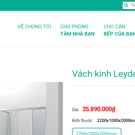
VỀ CHÚNG TÔI
CHO PHÒNG
CHO CĂN
TẮM NHÀ BẠN
BẾP CỦA BẠ
Vách kính Leyd
35.890.000₫
Giá:
Kích thước
:
2200x1000x2000
2200x1000x2000mm