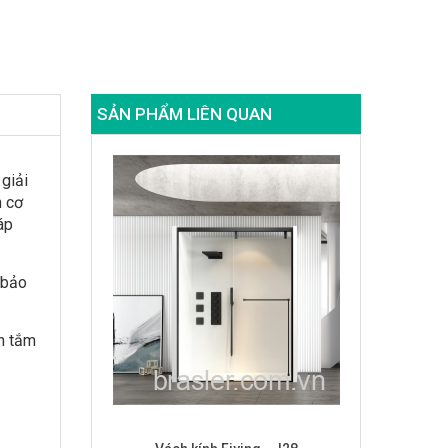
SẢN PHẨM LIÊN QUAN
giải
n cơ
áp
 bảo
ch tắm