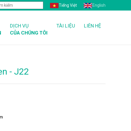
Tiếng Việt
English
DỊCH VỤ
TÀI LIỆU
LIÊN HỆ
N
CỦA CHÚNG TÔI
en - J22
mm