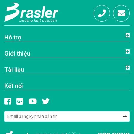
Hotline:
info@brasl
Hỗ trợ
0972
Giới thiệu
684 333
Tài liệu
Kết nối