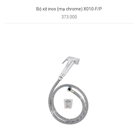
Bộ xịt inox (mạ chrome) X010-F/P
373.000